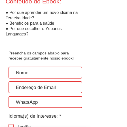
Conteúdo do Ebook:
● Por que aprender um novo idioma na
Terceira Idade?
● Benefícios para a saúde
● Por que escolher o Yspanus
Languages?
Preencha os campos abaixo para
receber gratuitamente nosso ebook!
O
Idioma(s) de Interesse:
*
b
r
Inglês