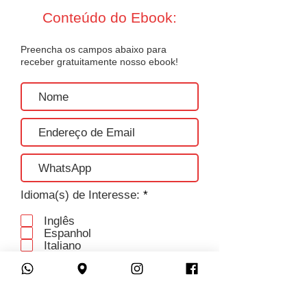
Conteúdo do Ebook:
Preencha os campos abaixo para
receber gratuitamente nosso ebook!
O
Idioma(s) de Interesse:
*
b
r
Inglês
i
Espanhol
g
Italiano
a
● As origens da Black Friday
Alemão
t
Francês
● Tradições similares no mundo
ó
Coreano
r
● Black Friday no Brasil
Mandarim
i
● Black Friday no Yspanus Languages