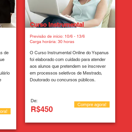
Curso Instrumental
Previsão de início: 10/6 - 13/6
Carga horária: 30 horas
as de
O Curso Instrumental Online do Yspanus
que
foi elaborado com cuidado para atender
aos alunos que pretendem se inscrever
lário
em processos seletivos de Mestrado,
e
Doutorado ou concursos públicos.
De:
Compre agora!
R$450
ora!