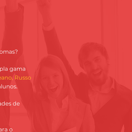
diomas?
mpla gama
eano, Russo
lunos.
ades de
ara o