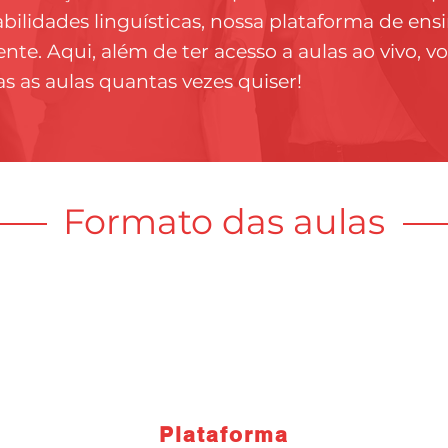
ilidades linguísticas, nossa plataforma de ensi
te. Aqui, além de ter acesso a aulas ao vivo, v
as as aulas quantas vezes quiser!
Formato das aulas
Plataforma