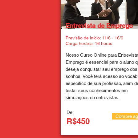
Entrevista de Emprego
Previsão de início: 11/6 - 16/6
Carga horária: 16 horas
Nosso Curso Online para Entrevist
Emprego é essencial para o aluno 
deseja conquistar seu emprego dos
sonhos! Você terá acesso ao vocabu
específico de sua profissão, além d
testar seus conhecimentos em
simulações de entrevistas.
De:
Compre ag
R$450