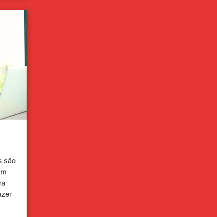
s são
sam
ra
azer