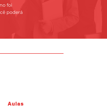
no foi
ocê poderá
Aulas