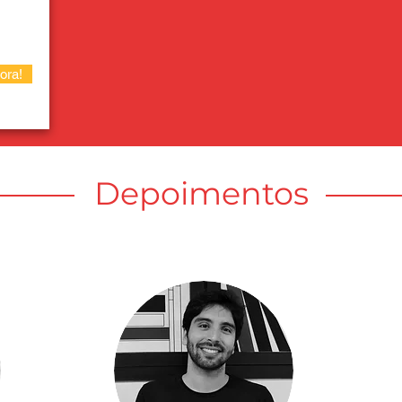
ora!
Depoimentos