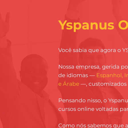
Yspanus O
Você sabia que agora o 
Nossa empresa, gerida po
de idiomas —
Espanhol, I
e Árabe
—, customizados p
Pensando nisso, o Yspan
cursos online voltadas pa
Como nós sabemos que a i