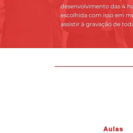
desenvolvimento das 4 hab
escolhida com isso em men
assistir à gravação de tod
Aulas