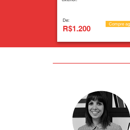
De:
Compre ag
R$1.200