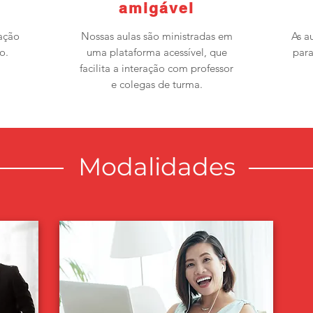
amigável
ação
Nossas aulas são ministradas em
As a
o.
uma plataforma acessível, que
para
facilita a interação com professor
e colegas de turma.
Modalidades