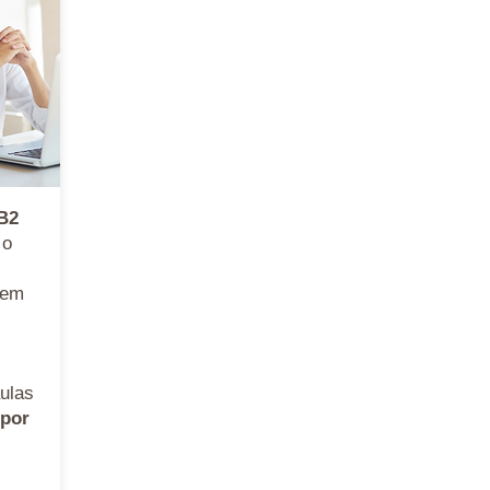
 B2
 o
em
ulas
 por