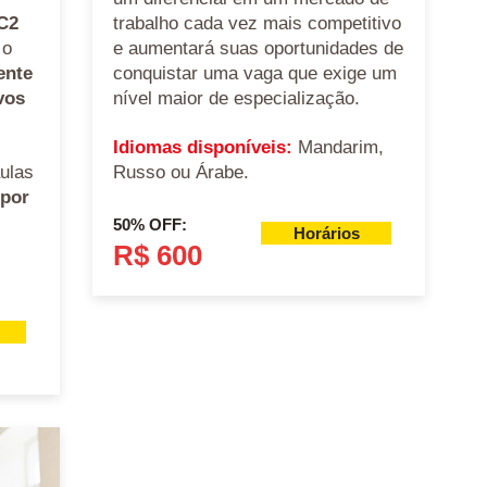
 C2
trabalho cada vez mais competitivo
 o
e aumentará suas oportunidades de
ente
conquistar uma vaga que exige um
vos
nível maior de especialização.
Idiomas disponíveis:
Mandarim,
ulas
Russo ou Árabe.
 por
50% OFF:
Horários
R$ 600