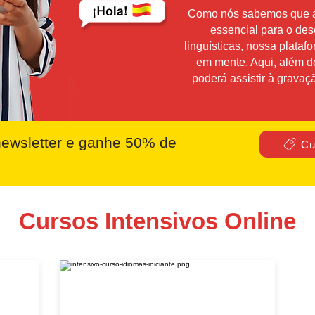
Como nós sabemos que a i
essencial para o des
linguísticas, nossa plataf
em mente. Aqui, além d
poderá assistir à grava
ewsletter e ganhe 50% de
Cu
Cursos Intensivos Online