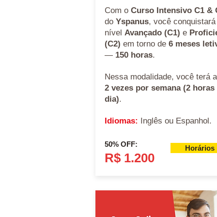
Com o
Curso Intensivo C1 &
do
Yspanus
, você conquistará
nível
Avançado (C1)
e
Profici
(C2)
em torno de
6 meses leti
—
150 horas
.
Nessa modalidade, você terá a
2 vezes por semana (2 horas
dia)
.
Idiomas:
Inglês ou Espanhol.
50% OFF:
Horários
R$ 1.200