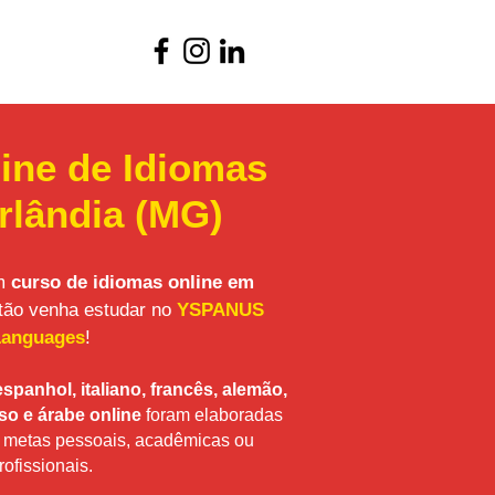
ine de Idiomas
rlândia (MG)
um
curso de idiomas online em
tão venha estudar no
YSPANUS
Languages
!
espanhol, italiano, francês, alemão,
so e árabe online
foram elaboradas
s metas pessoais, acadêmicas ou
rofissionais.