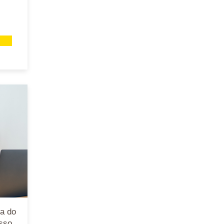
a do
sso