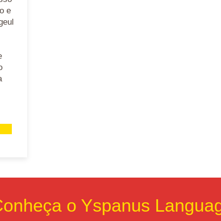
o e
geul
e
o
a
onheça o Yspanus Langua