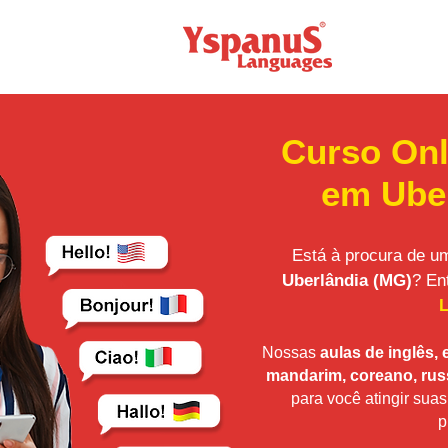
Curso Onl
em Ube
Está à procura de 
Uberlândia (MG)
? En
Nossas
aulas de inglês, 
mandarim, coreano, rus
para você atingir sua
p