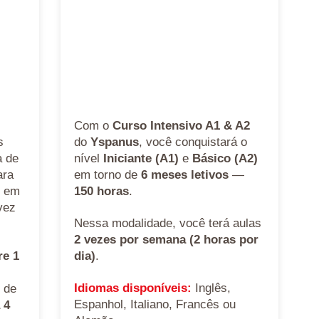
Com o
Curso Intensivo A1 & A2
s
do
Yspanus
, você conquistará o
a de
nível
Iniciante (A1)
e
Básico (A2)
ara
em torno de
6 meses letivos
—
l em
150 horas
.
vez
Nessa modalidade, você terá aulas
2 vezes por semana (2 horas por
re 1
dia)
.
Idiomas disponíveis:
Inglês,
 de
Espanhol, Italiano, Francês ou
 4