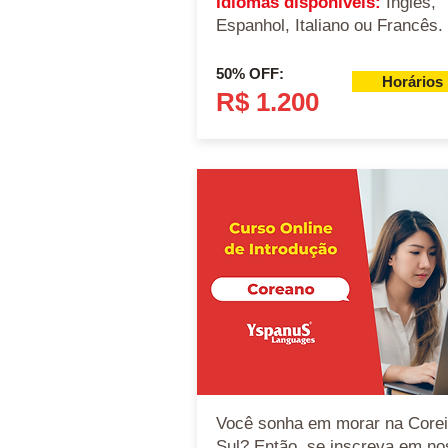
Idiomas disponíveis:
Inglês,
Espanhol, Italiano ou Francês.
50% OFF:
Horários
R$ 1.200
Você sonha em morar na Corei
Sul? Então, se inscreva em no