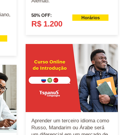
Alemão.
iano,
50% OFF:
Horários
.
R$ 1.200
A
prender um terceiro idioma como
Russo, Mandarim ou Árabe será
um diferencial em um mercado de