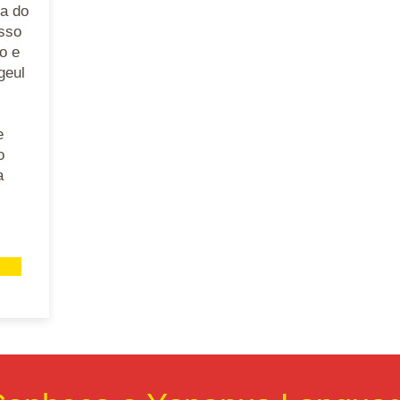
a do
sso
o e
geul
e
o
a