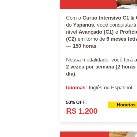
Com o
Curso Intensivo C1 &
do
Yspanus
, você conquistará
nível
Avançado (C1)
e
Profici
(C2)
em torno de
6 meses leti
—
150 horas
.
Nessa modalidade, você terá a
2 vezes por semana (2 horas
dia)
.
Idiomas:
Inglês ou Espanhol.
50% OFF:
Horários
R$ 1.200