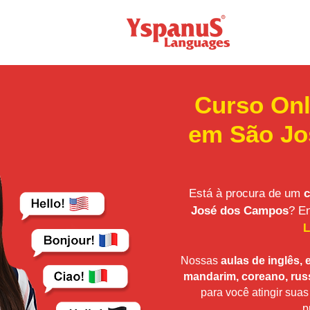
Curso Onl
em São Jo
Está à procura de um
c
José dos Campos
? E
L
Nossas
aulas de inglês, 
mandarim, coreano, rus
para você atingir sua
p