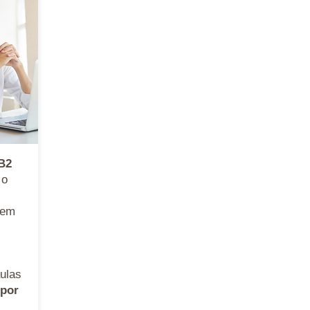
 B2
 o
em
ulas
 por