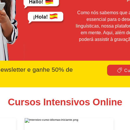
Como nós sabemos que a i
essencial para o des
linguísticas, nossa plataf
em mente. Aqui, além d
poderá assistir à gravaç
ewsletter e ganhe 50% de
Cu
Cursos Intensivos Online