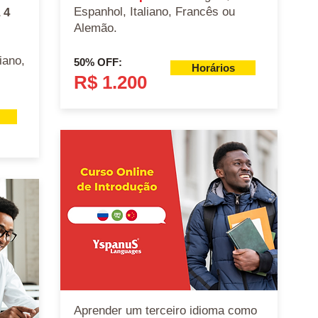
Espanhol, Italiano, Francês ou
 4
Alemão.
iano,
50% OFF:
Horários
.
R$ 1.200
A
prender um terceiro idioma como