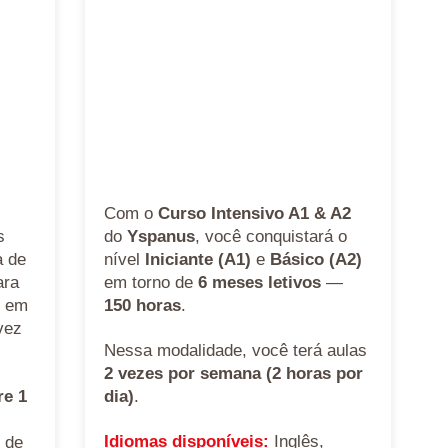
Com o
Curso Intensivo A1 & A2
s
do
Yspanus
, você conquistará o
a de
nível
Iniciante (A1)
e
Básico (A2)
ara
em torno de
6 meses letivos
—
l em
150 horas
.
vez
Nessa modalidade, você terá aulas
2 vezes por semana (2 horas por
re 1
dia)
.
Idiomas disponíveis:
Inglês,
 de