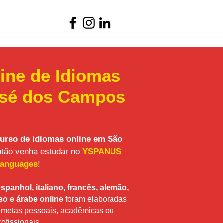
ine de Idiomas
sé dos Campos
urso de idiomas online em São
ntão venha estudar no
YSPANUS
anguages
!
espanhol, italiano, francês, alemão,
so e árabe online
foram elaboradas
s metas pessoais, acadêmicas ou
rofissionais.