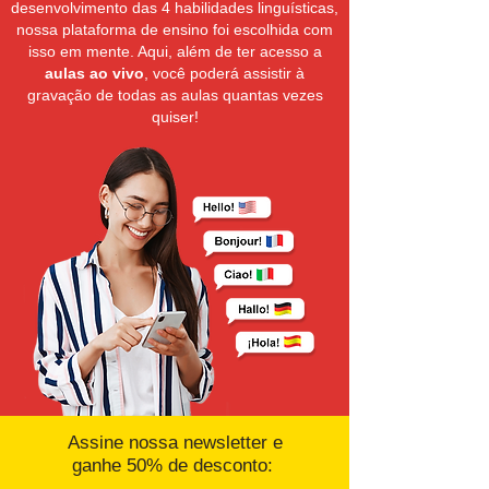
desenvolvimento das 4 habilidades linguísticas,
nossa plataforma de ensino foi escolhida com
isso em mente. Aqui, além de ter acesso a
aulas ao vivo
, você poderá assistir à
gravação de todas as aulas quantas vezes
quiser!
Assine nossa newsletter e
ganhe 50% de desconto: