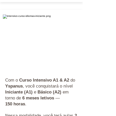
Com o
Curso Intensivo A1 & A2
do
Yspanus
, você conquistará o nível
Iniciante (A1)
e
Básico (A2)
em
torno de
6 meses letivos
—
150 horas
.
Nessa modalidade, você terá aulas
2