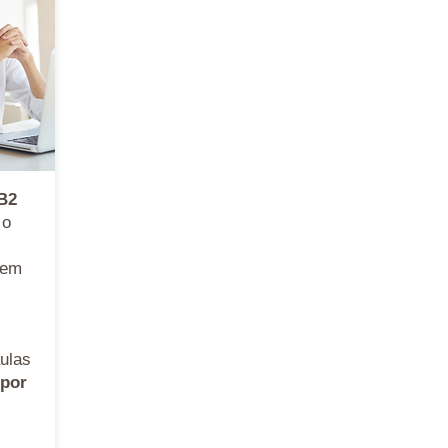
 B2
 o
em
ulas
 por