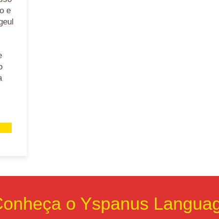
o e
geul
e
o
a
onheça o Yspanus Langua