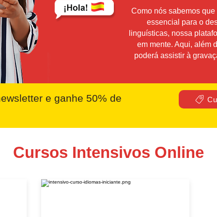
Como nós sabemos que a 
essencial para o de
linguísticas, nossa plata
em mente. Aqui, além d
poderá assistir à grava
ewsletter e ganhe 50% de
Cu
Cursos Intensivos Online