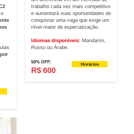
 C2
trabalho cada vez mais competitivo
 o
e aumentará suas oportunidades de
ente
conquistar uma vaga que exige um
vos
nível maior de especialização.
Idiomas disponíveis:
Mandarim,
ulas
Russo ou Árabe.
 por
50% OFF:
Horários
R$ 600