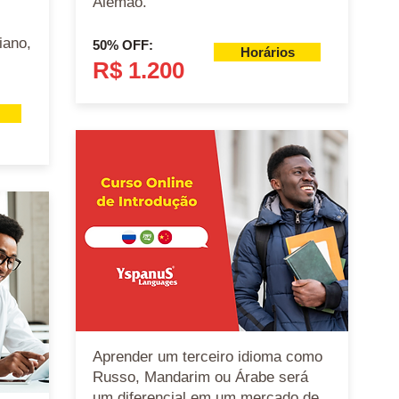
Alemão.
iano,
50% OFF:
Horários
.
R$ 1.200
A
prender um terceiro idioma como
Russo, Mandarim ou Árabe será
um diferencial em um mercado de