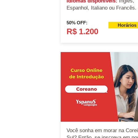
Idiomas disponíveis:
Inglês,
Espanhol, Italiano ou Francês.
50% OFF:
Horários
R$ 1.200
Você sonha em morar na Corei
Sul? Então, se inscreva em no