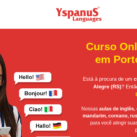
Curso Onl
em Port
Está à procura de um
c
Alegre (RS)
? Entã
Nossas
aulas de inglês, 
mandarim, coreano, rus
para você atingir su