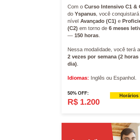
Com o
Curso Intensivo C1 &
do
Yspanus
, você conquistará
nível
Avançado (C1)
e
Profici
(C2)
em torno de
6 meses leti
—
150 horas
.
Nessa modalidade, você terá a
2 vezes por semana (2 horas
dia)
.
Idiomas:
Inglês ou Espanhol.
50% OFF:
Horários
R$ 1.200