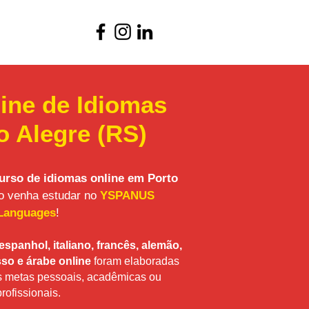
ine de Idiomas
o Alegre (RS)
urso de idiomas online em Porto
o venha estudar no
YSPANUS
Languages
!
espanhol, italiano, francês, alemão,
so e árabe online
foram elaboradas
as metas pessoais, acadêmicas ou
profissionais.