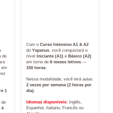
Com o
Curso Intensivo A1 & A2
s
do
Yspanus
, você conquistará o
a de
nível
Iniciante (A1)
e
Básico (A2)
ara
em torno de
6 meses letivos
—
l em
150 horas
.
vez
Nessa modalidade, você terá aulas
2 vezes por semana (2 horas por
re 1
dia)
.
Idiomas disponíveis:
Inglês,
 de
Espanhol, Italiano, Francês ou
 4