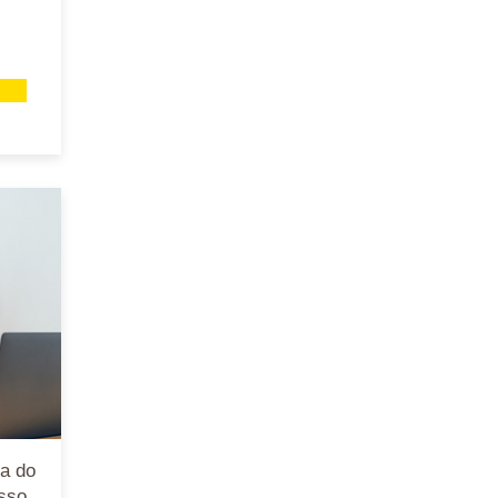
a do
sso