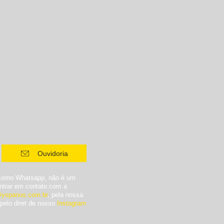
Ouvidoria
 como Whatsapp, não é um
entrar em contato com a
@yspanus.com.br
, pela nossa
 pelo diret de nosso
Instagram
.