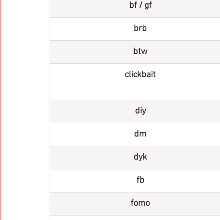
bf / gf
brb
btw
clickbait
diy
dm
dyk
fb
fomo