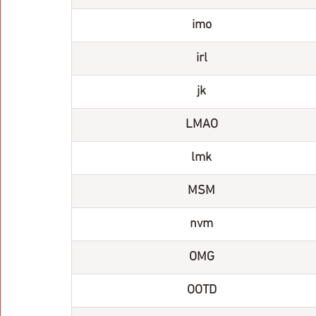
imo
irl
jk
LMAO
lmk
MSM
nvm
OMG
OOTD