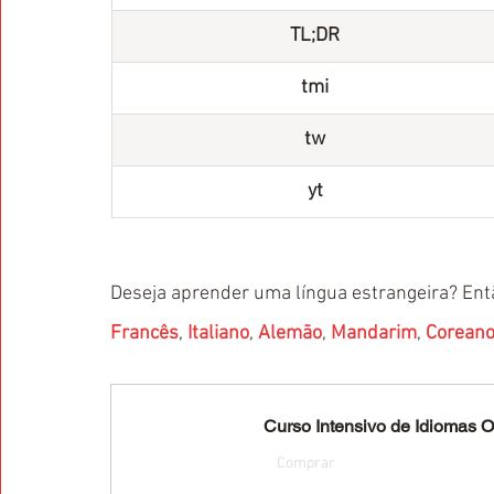
TL;DR
tmi
tw
yt
Deseja aprender uma língua estrangeira? Entã
Francês
, 
Italiano
, 
Alemão
, 
Mandarim
, 
Corean
Curso Intensivo de Idiomas On
Comprar