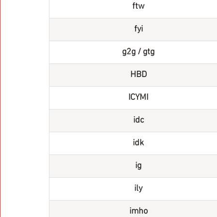
ftw
fyi
g2g / gtg
HBD
ICYMI
idc
idk
ig
ily
imho