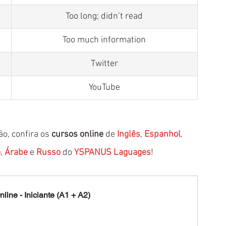
Too long; didn’t read
​Too much information
Twitter
YouTube
o, confira os 
cursos online
 de 
Inglês
, 
Espanhol
, 
o
, 
Árabe
 e 
Russo
 do 
YSPANUS Laguages
!
line - Iniciante (A1 + A2)