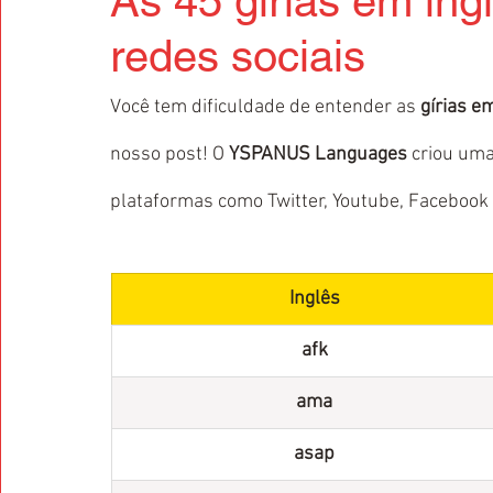
As 45 gírias em in
redes sociais
Você tem dificuldade de entender as 
gírias e
nosso post! O 
YSPANUS Languages
 criou uma
plataformas como Twitter, Youtube, Facebook
Inglês
afk
ama
asap